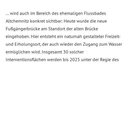
… wird auch im Bereich des ehemaligen Flussbades
Altchemnitz konkret sichtbar: Heute wurde die neue
Fußgängerbrücke am Standort der alten Brücke
eingehoben. Hier entsteht ein naturnah gestalteter Freizeit-
und Erholungsort, der auch wieder den Zugang zum Wasser
ermöglichen wird. Insgesamt 30 solcher
Interventionsflächen werden bis 2025 unter der Regie des
bündnisgrünen Baubürgermeisters fertiggestellt sein. Von
[…]
Weiterlesen
Abgelegt unter:
Allgemein
,
News Chemnitz
,
Stadtplanung,
Mobilität