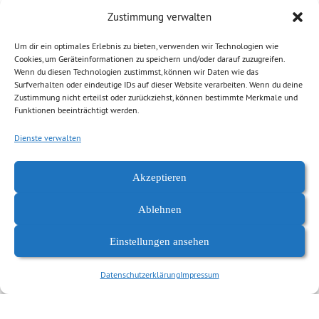
Brachflächen-Entwicklungskonzepte
Zustimmung verwalten
Sanierung von vergifteten Flächen
Entsiegelung als Ausgleich für Versiegelung
Um dir ein optimales Erlebnis zu bieten, verwenden wir Technologien wie
Cookies, um Geräteinformationen zu speichern und/oder darauf zuzugreifen.
handelbare Versiegelungs-Zertifikate.
Wenn du diesen Technologien zustimmst, können wir Daten wie das
Surfverhalten oder eindeutige IDs auf dieser Website verarbeiten. Wenn du deine
Es gibt viele gute Ideen gegen den Flächenfraß. Ich will, dass
Zustimmung nicht erteilst oder zurückziehst, können bestimmte Merkmale und
Funktionen beeinträchtigt werden.
sie in der Praxis funktionieren.
Dienste verwalten
Akzeptieren
Ablehnen
Einstellungen ansehen
Datenschutzerklärung
Impressum
Datenschutzerklärung
Impressum