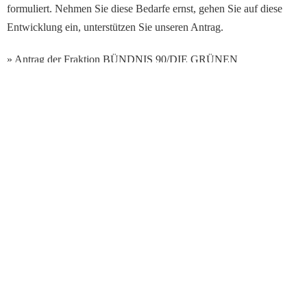
formuliert. Nehmen Sie diese Bedarfe ernst, gehen Sie auf diese
Entwicklung ein, unterstützen Sie unseren Antrag.
» Antrag der Fraktion BÜNDNIS 90/DIE GRÜNEN
„Gesundheitsrisiken durch den Klimawandel ernst nehmen –
Risikogebiete erkennen, Hitzeaktionspläne erarbeiten,
Gesundheitsschutz fördern“
(Drs 6/16431)
Datenschutzerklärung