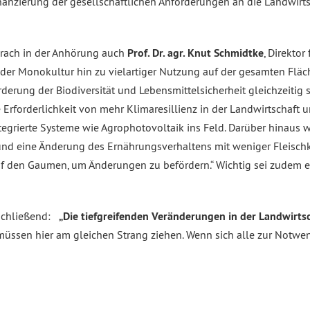
Finanzierung der gesellschaftlichen Anforderungen an die Landwi
rach in der Anhörung auch
Prof. Dr. agr. Knut Schmidtke
, Direkto
der Monokultur hin zu vielartiger Nutzung auf der gesamten Fläch
derung der Biodiversität und Lebensmittelsicherheit gleichzeitig
 Erforderlichkeit von mehr Klimaresillienz in der Landwirtschaft
tegrierte Systeme wie Agrophotovoltaik ins Feld. Darüber hinaus 
und eine Änderung des Ernährungsverhaltens mit weniger Fleisch
uf den Gaumen, um Änderungen zu befördern.“ Wichtig sei zudem e
bschließend:
„Die tiefgreifenden Veränderungen in der Landwirtsc
 müssen hier am gleichen Strang ziehen. Wenn sich alle zur Notw