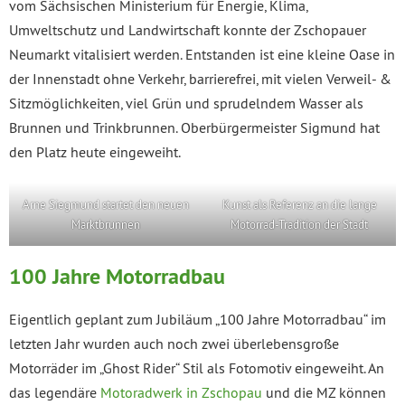
vom Sächsischen Ministerium für Energie, Klima,
Umweltschutz und Landwirtschaft konnte der Zschopauer
Neumarkt vitalisiert werden. Entstanden ist eine kleine Oase in
der Innenstadt ohne Verkehr, barrierefrei, mit vielen Verweil- &
Sitzmöglichkeiten, viel Grün und sprudelndem Wasser als
Brunnen und Trinkbrunnen. Oberbürgermeister Sigmund hat
den Platz heute eingeweiht.
Arne Siegmund startet den neuen
Kunst als Referenz an die lange
Marktbrunnen
Motorrad-Tradition der Stadt
100 Jahre Motorradbau
Eigentlich geplant zum Jubiläum „100 Jahre Motorradbau“ im
letzten Jahr wurden auch noch zwei überlebensgroße
Motorräder im „Ghost Rider“ Stil als Fotomotiv eingeweiht. An
das legendäre
Motoradwerk in Zschopau
und die MZ können