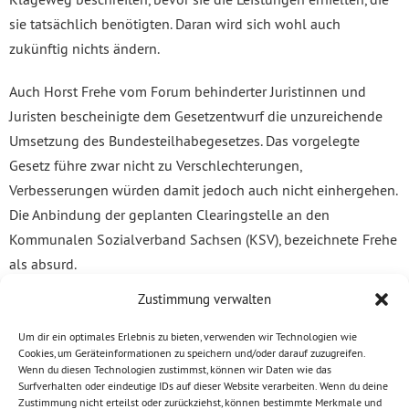
sie tatsächlich benötigten. Daran wird sich wohl auch
zukünftig nichts ändern.
Auch Horst Frehe vom Forum behinderter Juristinnen und
Juristen bescheinigte dem Gesetzentwurf die unzureichende
Umsetzung des Bundesteilhabegesetzes. Das vorgelegte
Gesetz führe zwar nicht zu Verschlechterungen,
Verbesserungen würden damit jedoch auch nicht einhergehen.
Die Anbindung der geplanten Clearingstelle an den
Kommunalen Sozialverband Sachsen (KSV), bezeichnete Frehe
als absurd.
Zustimmung verwalten
Leistungserbringer wie Beate Kursitza-Graf vom Lebenshilfe
e.V. und Kerstin Jahn und Gudrun Braun als Vertreterinnen der
Um dir ein optimales Erlebnis zu bieten, verwenden wir Technologien wie
Cookies, um Geräteinformationen zu speichern und/oder darauf zuzugreifen.
LIGA der Freien Wohlfahrtsverbände fragten danach, wer denn
Wenn du diesen Technologien zustimmst, können wir Daten wie das
über den KSV, dem per Gesetz weitreichende Aufgaben zur
Surfverhalten oder eindeutige IDs auf dieser Website verarbeiten. Wenn du deine
Zustimmung nicht erteilst oder zurückziehst, können bestimmte Merkmale und
Unterstützung behinderter Menschen zugewiesen werden, die