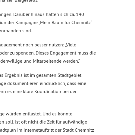
aften dargestellt:
gen. Darüber hinaus hatten sich ca. 140
ation der Kampagne „Mein Baum für Chemnitz“
vorhanden sind.
ngagement noch besser nutzen: „Viele
un oder zu spenden. Dieses Engagement muss die
ndenwillige und Mitarbeitende werden.“
Das Ergebnis ist im gesamten Stadtgebiet
age dokumentieren eindrücklich, dass eine
nn es eine klare Koordination bei der
ege würden entlastet. Und es könnte
oll, ist oft nicht die Zeit für aufwändige
tplan im Internetauftritt der Stadt Chemnitz