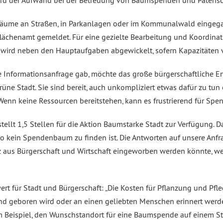
ird der Aufwand bei der Betreuung von Baumspenden und Patensch
äume an Straßen, in Parkanlagen oder im Kommunalwald eingegan
flächenamt gemeldet. Für eine gezielte Bearbeitung und Koordin
g wird neben den Hauptaufgaben abgewickelt, sofern Kapazitäten 
ie Informationsanfrage gab, möchte das große bürgerschaftliche E
üne Stadt. Sie sind bereit, auch unkompliziert etwas dafür zu t
Wenn keine Ressourcen bereitstehen, kann es frustrierend für Spe
 stellt 1,5 Stellen für die Aktion Baumstarke Stadt zur Verfügung. 
 kein Spendenbaum zu finden ist. Die Antworten auf unsere Anfr
tz aus Bürgerschaft und Wirtschaft eingeworben werden könnte, we
rt für Stadt und Bürgerschaft: „Die Kosten für Pflanzung und Pfl
 geboren wird oder an einen geliebten Menschen erinnert werden s
Beispiel, den Wunschstandort für eine Baumspende auf einem Stad