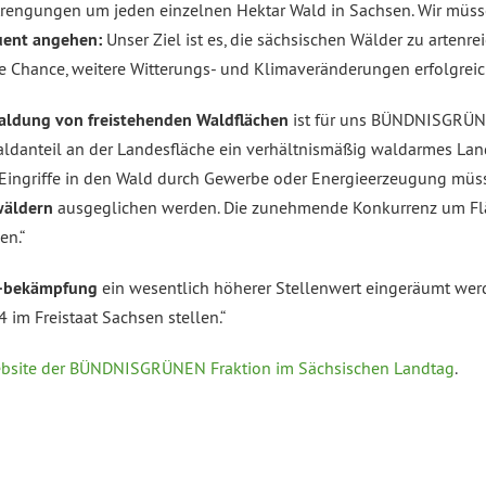
rengungen um jeden einzelnen Hektar Wald in Sachsen. Wir müsse
uent angehen:
Unser Ziel ist es, die sächsischen Wälder zu arte
 Chance, weitere Witterungs- und Klimaveränderungen erfolgreic
ldung von freistehenden Waldflächen
ist für uns BÜNDNISGRÜNE 
 Waldanteil an der Landesfläche ein verhältnismäßig waldarmes L
n. Eingriffe in den Wald durch Gewerbe oder Energieerzeugung mü
wäldern
ausgeglichen werden. Die zunehmende Konkurrenz um Fläc
en.“
 -bekämpfung
ein wesentlich höherer Stellenwert eingeräumt wer
im Freistaat Sachsen stellen.“
bsite der BÜNDNISGRÜNEN Fraktion im Sächsischen Landtag
.