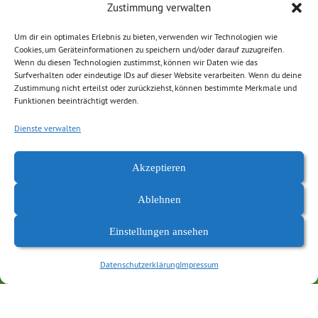
Beratungsangebote gegen die Vereinsamung älterer
Zustimmung verwalten
Menschen sind wichtig, aber ein ganzheitlicher Ansatz mit
Um dir ein optimales Erlebnis zu bieten, verwenden wir Technologien wie
nachhaltiger Stärkung der sozialen Infrastruktur vor Ort ist aus
Cookies, um Geräteinformationen zu speichern und/oder darauf zuzugreifen.
unserer Sicht noch wesentlich effektiver. Selbst jetzt fehlt der
Wenn du diesen Technologien zustimmst, können wir Daten wie das
Surfverhalten oder eindeutige IDs auf dieser Website verarbeiten. Wenn du deine
Ministerin der Mut, in innovative Konzepte zu investieren.
Zustimmung nicht erteilst oder zurückziehst, können bestimmte Merkmale und
Stattdessen wird bereits Bekanntes wie Nachbarschaftshelfer,
Funktionen beeinträchtigt werden.
Alltagsbegleiter oder das Pflegenetz Sachsen nur neu
Dienste verwalten
verpackt.“
Akzeptieren
Ablehnen
Einstellungen ansehen
Datenschutzerklärung
Impressum