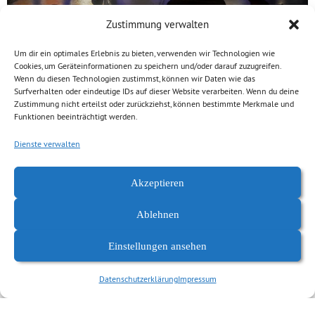
Zustimmung verwalten
Beim heutigen Stiftungstag gab es erneut zahlreiche
Um dir ein optimales Erlebnis zu bieten, verwenden wir Technologien wie
finanzielle Zustiftungen zum Vermögen der Stiftung und auch
Cookies, um Geräteinformationen zu speichern und/oder darauf zuzugreifen.
Wenn du diesen Technologien zustimmst, können wir Daten wie das
Chemnitzer Künstler*innen stellten ihre Werke zur Verfügung.
Surfverhalten oder eindeutige IDs auf dieser Website verarbeiten. Wenn du deine
Das unermüdliche ehrenamtliche Engagement des
Zustimmung nicht erteilst oder zurückziehst, können bestimmte Merkmale und
Funktionen beeinträchtigt werden.
Kuratoriums und die Unterstützung aus der Stadtgesellschaft
sind deutliche Zeichen dafür, dass sich die
Dienste verwalten
zivilgesellschaftliche Stiftungstradition in Chemnitz wieder
etabliert hat. Die Kinder- und Jugendstiftung Johanneum ist
Akzeptieren
jedenfalls aus dem Leben unserer Stadt nicht mehr
Ablehnen
wegzudenken.
Einstellungen ansehen
www.stiftungjohanneum.de
Datenschutzerklärung
Impressum