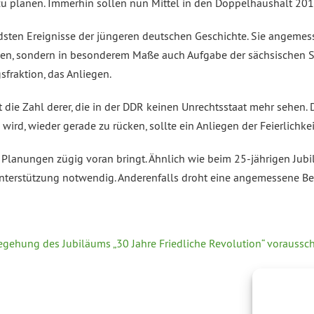
zu planen. Immerhin sollen nun Mittel in den Doppelhaushalt 
ndsten Ereignisse der jüngeren deutschen Geschichte. Sie angemes
haben, sondern in besonderem Maße auch Aufgabe der sächsischen S
fraktion, das Anliegen.
t die Zahl derer, die in der DDR keinen Unrechtsstaat mehr sehen.
d, wieder gerade zu rücken, sollte ein Anliegen der Feierlichkeit
ie Planungen zügig voran bringt. Ähnlich wie beim 25-jährigen Ju
n Unterstützung notwendig. Anderenfalls droht eine angemessene B
ehung des Jubiläums „30 Jahre Friedliche Revolution“ voraussch