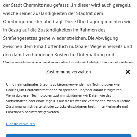
der Stadt Chemnitz neu gefasst: „In dieser wird auch geregelt,
welche seiner Zuständigkeiten der Stadtrat dem
Oberbürgermeister überträgt. Diese Übertragung möchten wir
in Bezug auf die Zuständigkeiten im Rahmen des
Straßengesetzes gerne wieder streichen. Die Abwägung
zwischen dem Erhalt öffentlich nutzbarer Wege einerseits und
den damit verbundenen Kosten für Unterhaltung und
Verkehrssicherung andererseits ist nicht leicht. Umso wichtiger
ist es, gemeinsam zu entscheiden und dabei auch die Position
Zustimmung verwalten
der Ortschaften einzubeziehen.“ erläutert Zschocke.
Um dir ein optimales Erlebnis zu bieten, verwenden wir Technologien wie
Cookies, um Geräteinformationen zu speichern und/oder darauf zuzugreifen.
Zschocke befürchtet nicht, dass damit die Sitzungen
Wenn du diesen Technologien zustimmst, können wir Daten wie das
Surfverhalten oder eindeutige IDs auf dieser Website verarbeiten. Wenn du deine
aufgebläht werden: „Die meisten Entscheidungen der
Zustimmung nicht erteilst oder zurückziehst, können bestimmte Merkmale und
Verwaltung waren bisher nicht strittig. Aber es ist einfach
Funktionen beeinträchtigt werden.
demokratischer, vor einer abschließenden Entscheidung
Dienste verwalten
miteinander zu reden, als hinterher vollendete Tatsachen zu
beklagen.“