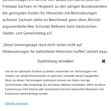
Freistaat Sachsen im Vergleich zu den übrigen Bundesländern
die geringsten Kosten für Menschen mit Behinderungen
aufweist. Sachsen stehe im Benchmark ganz oben. Ähnlich
argumentierte Peer Schuster, Referent beim Sächsischen
Städte- und Gemeindetag e.V.
„Diese Gemengelage lässt mich leider nicht auf
Verbesserungen für behinderte Menschen hoffen“, erklärt dazu
Volkmar Zschocke. „Vor allem deshalb nicht, weil die
Zustimmung verwalten
Staatsregierung wieder einmal alles laufen lässt. Die ihr mit
dem Bundesteilhabegesetz zugewiesene Steuerungs- und
Um dir ein optimales Erlebnis zu bieten, verwenden wir Technologien wie
Cookies, um Geräteinformationen zu speichern und/oder darauf zuzugreifen.
Koordinierungsaufgabe überträgt sie einfach dem KSV, anstatt
Wenn du diesen Technologien zustimmst, können wir Daten wie das
selbst Verantwortung zu übernehmen. Behinderte Menschen
Surfverhalten oder eindeutige IDs auf dieser Website verarbeiten. Wenn du deine
Zustimmung nicht erteilst oder zurückziehst, können bestimmte Merkmale und
sollten dieser Staatsregierung mehr wert sein“
Funktionen beeinträchtigt werden.
Dienste verwalten