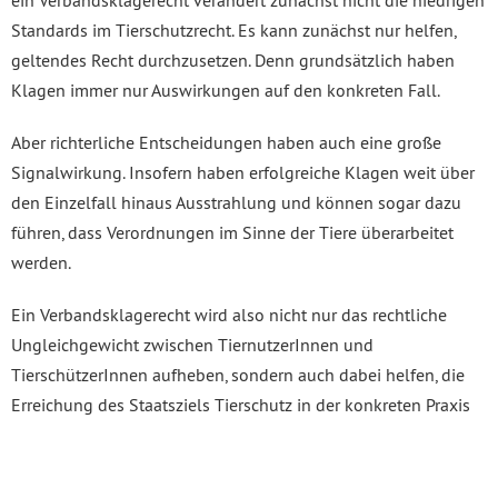
ein Verbandsklagerecht verändert zunächst nicht die niedrigen
Standards im Tierschutzrecht. Es kann zunächst nur helfen,
geltendes Recht durchzusetzen. Denn grundsätzlich haben
Klagen immer nur Auswirkungen auf den konkreten Fall.
Aber richterliche Entscheidungen haben auch eine große
Signalwirkung. Insofern haben erfolgreiche Klagen weit über
den Einzelfall hinaus Ausstrahlung und können sogar dazu
führen, dass Verordnungen im Sinne der Tiere überarbeitet
werden.
Ein Verbandsklagerecht wird also nicht nur das rechtliche
Ungleichgewicht zwischen TiernutzerInnen und
TierschützerInnen aufheben, sondern auch dabei helfen, die
Erreichung des Staatsziels Tierschutz in der konkreten Praxis
voranzutreiben und mehr Rechtssicherheit für alle Beteiligten
zu schaffen. Redebeitrag des Abgeordneten Volkmar Zschocke
zum Gesetzentwurf der Fraktion BÜNDNIS 90/DIE GRÜNEN