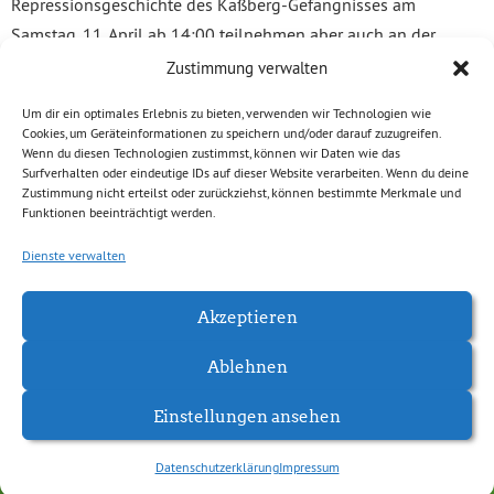
Repressionsgeschichte des Kaßberg-Gefängnisses am
Samstag, 11. April ab 14:00 teilnehmen aber auch an der
„Erlebbaren Gefängnisbegehung“ ab 19:30 Uhr.Am Sonntag,
Zustimmung verwalten
12. April, 14 Uhr besucht er die musikalische Friedensandacht
Um dir ein optimales Erlebnis zu bieten, verwenden wir Technologien wie
zum Häftlingsfreikauf.
Cookies, um Geräteinformationen zu speichern und/oder darauf zuzugreifen.
Wenn du diesen Technologien zustimmst, können wir Daten wie das
Surfverhalten oder eindeutige IDs auf dieser Website verarbeiten. Wenn du deine
Zustimmung nicht erteilst oder zurückziehst, können bestimmte Merkmale und
Funktionen beeinträchtigt werden.
Weitere Informationen
Dienste verwalten
Akzeptieren
Ablehnen
Einstellungen ansehen
Datenschutzerklärung
Impressum