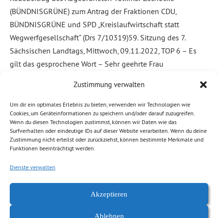
(BÜNDNISGRÜNE) zum Antrag der Fraktionen CDU,
BÜNDNISGRÜNE und SPD „Kreislaufwirtschaft statt
Wegwerfgesellschaft“ (Drs 7/10319)59. Sitzung des 7.
Sächsischen Landtags, Mittwoch, 09.11.2022, TOP 6 – Es
gilt das gesprochene Wort – Sehr geehrte Frau
Präsidentin,liebe Kolleginnen und Kollegen, ich hatte einen
Zustimmung verwalten
Handwagen und zog damit von Tür zu Tür. Die Leute
wussten, […]
Um dir ein optimales Erlebnis zu bieten, verwenden wir Technologien wie
Cookies, um Geräteinformationen zu speichern und/oder darauf zuzugreifen.
Wenn du diesen Technologien zustimmst, können wir Daten wie das
Weiterlesen
Surfverhalten oder eindeutige IDs auf dieser Website verarbeiten. Wenn du deine
Zustimmung nicht erteilst oder zurückziehst, können bestimmte Merkmale und
Funktionen beeinträchtigt werden.
Abgelegt unter:
Allgemein
,
Klima, Umwelt
,
Wirtschaft, Finanzen
Dienste verwalten
Akzeptieren
Ablehnen