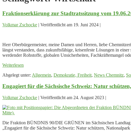
Fraktionserklärung zur Stadtratssitzung vom 19.06.
Volkmar Zschocke
|
Veröffentlicht am
19. Juni 2024
|
Fraktionserklärung
zur
Herr Oberbürgermeister, meine Damen und Herren, liebe Chemnitze
Stadtratssitzung
längst verstanden, dass zukunftsfähige, krisenfeste Lösungen in eine
vom
werdender Rohstoffe, globalen Unsicherheiten, Fachkräftemangel od
19.06.2024
Fraktionserklärung
Weiterlesen
zur
Abgelegt unter:
Allgemein
,
Demokratie, Freiheit
,
News Chemnitz
,
So
Stadtratssitzung
vom
Engagiert für die Sächsische Schweiz: Natur schütze
19.06.2024
Volkmar Zschocke
|
Veröffentlicht am
24. August 2023
|
Engagiert
für
die
Die Fraktion BÜNDNIS 90/DIE GRÜNEN im Sächsischen Landtag hat au
Sächsische
„Engagiert für die Sächsische Schweiz: Natur schützen, Nationalpar
Schweiz: