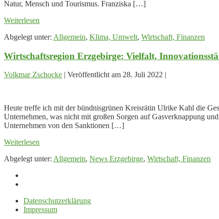
Natur, Mensch und Tourismus. Franziska […]
Natur
schützen,
Engagiert
Weiterlesen
Nationalpark
für
entwickeln,
Abgelegt unter:
Allgemein
,
Klima, Umwelt
,
Wirtschaft, Finanzen
die
Kommunen
Sächsische
und
Wirtschaftsregion Erzgebirge: Vielfalt, Innovationss
Schweiz:
lokale
Natur
Wirtschaft
schützen,
stärken
Volkmar Zschocke
|
Veröffentlicht am
28. Juli 2022
|
Nationalpark
entwickeln,
Wirtschaftsregion
Kommunen
Erzgebirge:
und
Heute treffe ich mit der bündnisgrünen Kreisrätin Ulrike Kahl die G
Vielfalt,
lokale
Unternehmen, was nicht mit großen Sorgen auf Gasverknappung und Ve
Innovationsstärke
Wirtschaft
Unternehmen von den Sanktionen […]
und
stärken
große
Wirtschaftsregion
Weiterlesen
Weltverbundenheit
Erzgebirge:
Abgelegt unter:
Allgemein
,
News Erzgebirge
,
Wirtschaft, Finanzen
Vielfalt,
Innovationsstärke
und
große
Weltverbundenheit
Datenschutzerklärung
Impressum