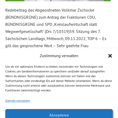
Redebeitrag des Abgeordneten Volkmar Zschocke
(BÜNDNISGRÜNE) zum Antrag der Fraktionen CDU,
BÜNDNISGRÜNE und SPD „Kreislaufwirtschaft statt
Wegwerfgesellschaft“ (Drs 7/10319)59. Sitzung des 7.
Sächsischen Landtags, Mittwoch, 09.11.2022, TOP 6 – Es
gilt das gesprochene Wort – Sehr geehrte Frau
Präsidentin,liebe Kolleginnen und Kollegen, ich hatte einen
Zustimmung verwalten
Handwagen und zog damit von Tür zu Tür. Die Leute
wussten, […]
Um dir ein optimales Erlebnis zu bieten, verwenden wir Technologien wie
Cookies, um Geräteinformationen zu speichern und/oder darauf zuzugreifen.
Wenn du diesen Technologien zustimmst, können wir Daten wie das
Weiterlesen
Surfverhalten oder eindeutige IDs auf dieser Website verarbeiten. Wenn du deine
Zustimmung nicht erteilst oder zurückziehst, können bestimmte Merkmale und
Funktionen beeinträchtigt werden.
Abgelegt unter:
Allgemein
,
Klima, Umwelt
,
Wirtschaft, Finanzen
Dienste verwalten
Akzeptieren