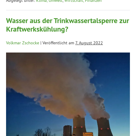
Abgelegt unter:
Klima, Umwelt
,
Wirtschaft, Finanzen
Wasser aus der Trinkwassertalsperre zur
Kraftwerkskühlung?
Volkmar Zschocke
|
Veröffentlicht am
7. August 2022