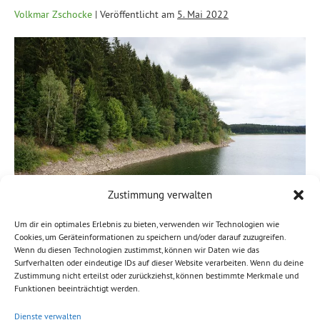
Volkmar Zschocke
|
Veröffentlicht am
5. Mai 2022
Zustimmung verwalten
Um dir ein optimales Erlebnis zu bieten, verwenden wir Technologien wie
Cookies, um Geräteinformationen zu speichern und/oder darauf zuzugreifen.
Wenn du diesen Technologien zustimmst, können wir Daten wie das
Der Sächsische Landtag hat in seiner heutigen 50. Sitzung
Surfverhalten oder eindeutige IDs auf dieser Website verarbeiten. Wenn du deine
den Antrag „Grundsatzkonzeption Wasserversorgung 2030“
Zustimmung nicht erteilst oder zurückziehst, können bestimmte Merkmale und
Funktionen beeinträchtigt werden.
der Koalitionsfraktionen CDU, BÜNDNIS 90/DIE GRÜNEN
und SPD beschlossen. Der Antrag hat das Ziel, die
Dienste verwalten