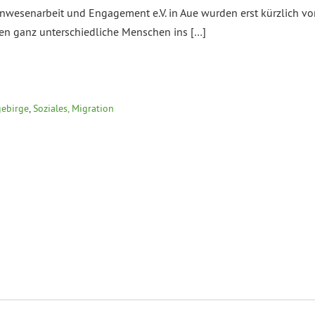
esenarbeit und Engagement e.V. in Aue wurden erst kürzlich von 
en ganz unterschiedliche Menschen ins […]
gebirge
,
Soziales, Migration