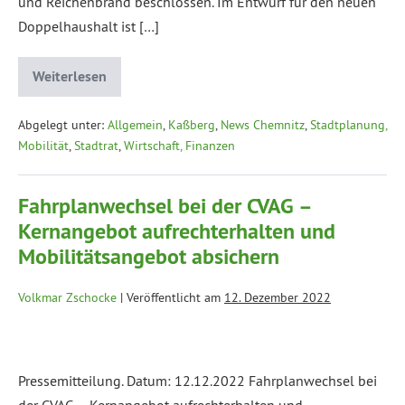
und Reichenbrand beschlossen. Im Entwurf für den neuen
Doppelhaushalt ist […]
Weiterlesen
Abgelegt unter:
Allgemein
,
Kaßberg
,
News Chemnitz
,
Stadtplanung,
Mobilität
,
Stadtrat
,
Wirtschaft, Finanzen
Fahrplanwechsel bei der CVAG –
Kernangebot aufrechterhalten und
Mobilitätsangebot absichern
Volkmar Zschocke
|
Veröffentlicht am
12. Dezember 2022
Pressemitteilung. Datum: 12.12.2022 Fahrplanwechsel bei
der CVAG – Kernangebot aufrechterhalten und