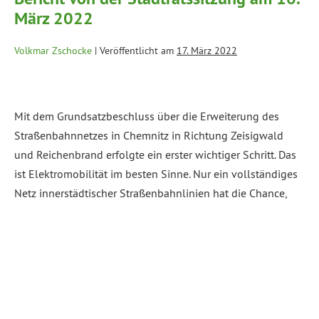
März 2022
Volkmar Zschocke
|
Veröffentlicht am
17. März 2022
Mit dem Grundsatzbeschluss über die Erweiterung des
Straßenbahnnetzes in Chemnitz in Richtung Zeisigwald
und Reichenbrand erfolgte ein erster wichtiger Schritt. Das
ist Elektromobilität im besten Sinne. Nur ein vollständiges
Netz innerstädtischer Straßenbahnlinien hat die Chance,
zum prioritären Mobilitäts-Rückgrat in Chemnitz zu werden.
Wir stehen bei beiden Linien am Beginn. Es liegen
Machbarkeitsstudien vor und es […]
Weiterlesen