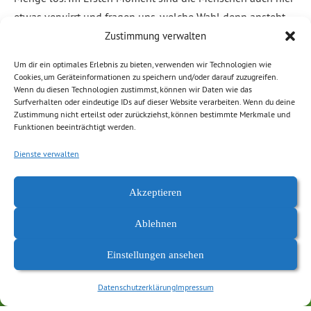
etwas verwirrt und fragen uns, welche Wahl denn ansteht
oder wofür wir gerade werben würden, aber einfach mal
Zustimmung verwalten
Zeit nehmen […]
Um dir ein optimales Erlebnis zu bieten, verwenden wir Technologien wie
Cookies, um Geräteinformationen zu speichern und/oder darauf zuzugreifen.
Wenn du diesen Technologien zustimmst, können wir Daten wie das
Weiterlesen
Surfverhalten oder eindeutige IDs auf dieser Website verarbeiten. Wenn du deine
Zustimmung nicht erteilst oder zurückziehst, können bestimmte Merkmale und
Funktionen beeinträchtigt werden.
Abgelegt unter:
Allgemein
,
Demokratie, Freiheit
,
News Chemnitz
Dienste verwalten
Akzeptieren
Ablehnen
Einstellungen ansehen
Datenschutzerklärung
Impressum