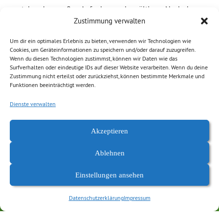
anstehenden großen Aufgaben zu bewältigen. Nach der
Zustimmung verwalten
Verschleppung des längst überfälligen Beschlusses […]
Um dir ein optimales Erlebnis zu bieten, verwenden wir Technologien wie
Weiterlesen
Cookies, um Geräteinformationen zu speichern und/oder darauf zuzugreifen.
Wenn du diesen Technologien zustimmst, können wir Daten wie das
Surfverhalten oder eindeutige IDs auf dieser Website verarbeiten. Wenn du deine
Abgelegt unter:
Allgemein
,
Demokratie, Freiheit
,
News Chemnitz
,
Zustimmung nicht erteilst oder zurückziehst, können bestimmte Merkmale und
Funktionen beeinträchtigt werden.
Stadtrat
Dienste verwalten
Akzeptieren
Ablehnen
Einstellungen ansehen
Datenschutzerklärung
Impressum
Datenschutzerklärung
Impressum