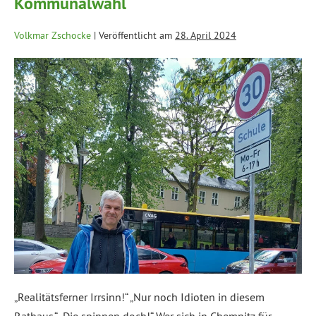
Kommunalwahl
Volkmar Zschocke
|
Veröffentlicht am
28. April 2024
„Realitätsferner Irrsinn!“ „Nur noch Idioten in diesem
Rathaus.“ „Die spinnen doch!“ Wer sich in Chemnitz für