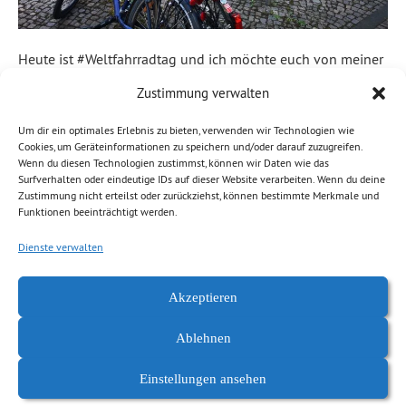
Heute ist #Weltfahrradtag und ich möchte euch von meiner
persönlichen Perspektive auf das #Fahrradfahren erzählen:
Zustimmung verwalten
Ich fahre Rad aus Bequemlichkeit. Ich will ohne Umwege
Um dir ein optimales Erlebnis zu bieten, verwenden wir Technologien wie
direkt zu meinen Zielen gelangen. Ich will mein Rad direkt
Cookies, um Geräteinformationen zu speichern und/oder darauf zuzugreifen.
davor abstellen. Ich habe keine Lust, auf den Bus zu warten.
Wenn du diesen Technologien zustimmst, können wir Daten wie das
Surfverhalten oder eindeutige IDs auf dieser Website verarbeiten. Wenn du deine
Ich will schnell auf der Straße fahren. Ich lasse mich […]
Zustimmung nicht erteilst oder zurückziehst, können bestimmte Merkmale und
Funktionen beeinträchtigt werden.
Weiterlesen
Dienste verwalten
Abgelegt unter:
Allgemein
,
News Chemnitz
,
Stadtplanung,
Akzeptieren
Mobilität
Ablehnen
Einstellungen ansehen