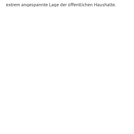
extrem angespannte Lage der öffentlichen Haushalte.
Künftige Entscheidungen zur Entwicklung der
Verkehrsinfrastruktur müssen auf der Basis einer hohen
Transparenz von Kosten und Folgekosten getroffen
werden.“ In der kommenden Stadtratssitzung steht ein
Antrag der BÜNDNISGRÜNEN Stadtratsfraktion zur
Kostentransparenz im Verkehrsbereich zur […]
Weiterlesen
Abgelegt unter:
Allgemein
,
News Chemnitz
,
Stadtplanung,
Mobilität
,
Stadtrat
1
2
3
4
Nächste →