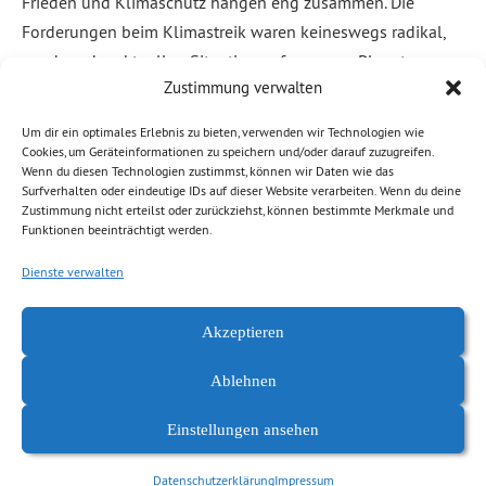
Frieden und Klimaschutz hängen eng zusammen. Die
Forderungen beim Klimastreik waren keineswegs radikal,
sondern der aktuellen Situation auf unserem Planeten
Zustimmung verwalten
angemessen: Ausstieg aus fossiler Energie, Turbo für den
Ausbau erneuerbarer […]
Um dir ein optimales Erlebnis zu bieten, verwenden wir Technologien wie
Cookies, um Geräteinformationen zu speichern und/oder darauf zuzugreifen.
Wenn du diesen Technologien zustimmst, können wir Daten wie das
Weiterlesen
Surfverhalten oder eindeutige IDs auf dieser Website verarbeiten. Wenn du deine
Zustimmung nicht erteilst oder zurückziehst, können bestimmte Merkmale und
Funktionen beeinträchtigt werden.
Abgelegt unter:
Allgemein
,
Demokratie, Freiheit
,
News Chemnitz
Dienste verwalten
Akzeptieren
Ablehnen
Einstellungen ansehen
Datenschutzerklärung
Impressum