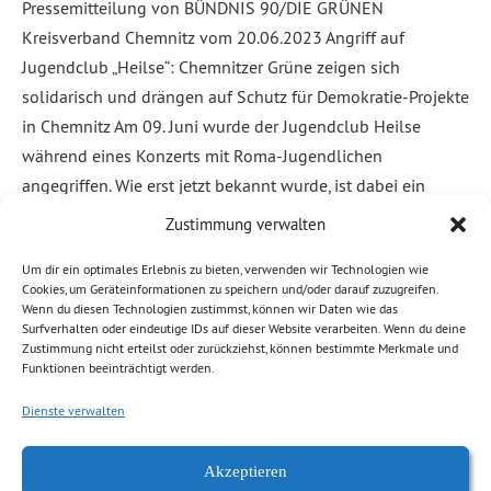
Pressemitteilung von BÜNDNIS 90/DIE GRÜNEN
Kreisverband Chemnitz vom 20.06.2023 Angriff auf
Jugendclub „Heilse“: Chemnitzer Grüne zeigen sich
solidarisch und drängen auf Schutz für Demokratie-Projekte
in Chemnitz Am 09. Juni wurde der Jugendclub Heilse
während eines Konzerts mit Roma-Jugendlichen
angegriffen. Wie erst jetzt bekannt wurde, ist dabei ein
Sozialarbeiter durch Stahlkugeln, die auf das Gelände der
Zustimmung verwalten
[…]
Um dir ein optimales Erlebnis zu bieten, verwenden wir Technologien wie
Cookies, um Geräteinformationen zu speichern und/oder darauf zuzugreifen.
Weiterlesen
Wenn du diesen Technologien zustimmst, können wir Daten wie das
Surfverhalten oder eindeutige IDs auf dieser Website verarbeiten. Wenn du deine
Zustimmung nicht erteilst oder zurückziehst, können bestimmte Merkmale und
Abgelegt unter:
Allgemein
,
Demokratie, Freiheit
,
Kaßberg
,
News
Funktionen beeinträchtigt werden.
Chemnitz
,
Prävention, Sicherheit
,
Stadtrat
Dienste verwalten
Akzeptieren