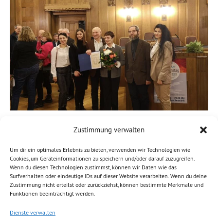
Mehr Sonne, mehr Wind, mehr Frieden: Heute war ich bei
Zustimmung verwalten
der Verleihung des Chemnitzer Friedenspreises im Rathaus
Um dir ein optimales Erlebnis zu bieten, verwenden wir Technologien wie
und zuvor beim Globalen Klimastreik auf der Straße.
Cookies, um Geräteinformationen zu speichern und/oder darauf zuzugreifen.
Frieden und Klimaschutz hängen eng zusammen. Die
Wenn du diesen Technologien zustimmst, können wir Daten wie das
Surfverhalten oder eindeutige IDs auf dieser Website verarbeiten. Wenn du deine
Forderungen beim Klimastreik waren keineswegs radikal,
Zustimmung nicht erteilst oder zurückziehst, können bestimmte Merkmale und
sondern der aktuellen Situation auf unserem Planeten
Funktionen beeinträchtigt werden.
angemessen: Ausstieg aus fossiler Energie, Turbo für den
Dienste verwalten