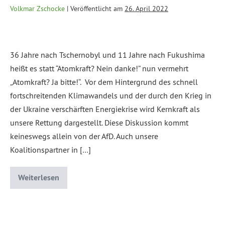
Volkmar Zschocke
|
Veröffentlicht am
26. April 2022
36 Jahre nach Tschernobyl und 11 Jahre nach Fukushima
heißt es statt “Atomkraft? Nein danke!” nun vermehrt
„Atomkraft? Ja bitte!“. Vor dem Hintergrund des schnell
fortschreitenden Klimawandels und der durch den Krieg in
der Ukraine verschärften Energiekrise wird Kernkraft als
unsere Rettung dargestellt. Diese Diskussion kommt
keineswegs allein von der AfD. Auch unsere
Koalitionspartner in […]
Weiterlesen
Abgelegt unter:
Allgemein
,
Klima, Umwelt
,
Wirtschaft, Finanzen