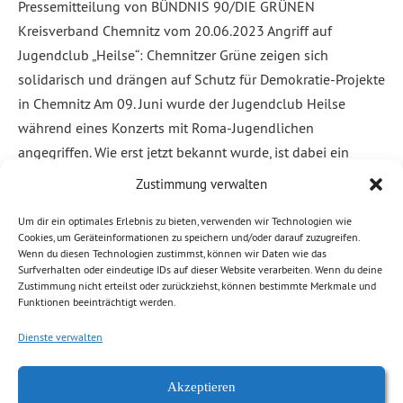
Pressemitteilung von BÜNDNIS 90/DIE GRÜNEN
Kreisverband Chemnitz vom 20.06.2023 Angriff auf
Jugendclub „Heilse“: Chemnitzer Grüne zeigen sich
solidarisch und drängen auf Schutz für Demokratie-Projekte
in Chemnitz Am 09. Juni wurde der Jugendclub Heilse
während eines Konzerts mit Roma-Jugendlichen
angegriffen. Wie erst jetzt bekannt wurde, ist dabei ein
Sozialarbeiter durch Stahlkugeln, die auf das Gelände der
Zustimmung verwalten
[…]
Um dir ein optimales Erlebnis zu bieten, verwenden wir Technologien wie
Cookies, um Geräteinformationen zu speichern und/oder darauf zuzugreifen.
Weiterlesen
Wenn du diesen Technologien zustimmst, können wir Daten wie das
Surfverhalten oder eindeutige IDs auf dieser Website verarbeiten. Wenn du deine
Zustimmung nicht erteilst oder zurückziehst, können bestimmte Merkmale und
Abgelegt unter:
Allgemein
,
Demokratie, Freiheit
,
Kaßberg
,
News
Funktionen beeinträchtigt werden.
Chemnitz
,
Prävention, Sicherheit
,
Stadtrat
Dienste verwalten
Akzeptieren