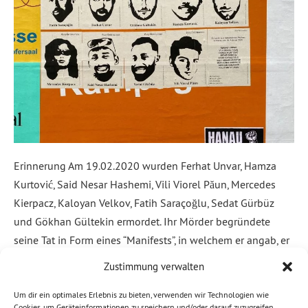
Erinnerung Am 19.02.2020 wurden Ferhat Unvar, Hamza
Kurtović, Said Nesar Hashemi, Vili Viorel Păun, Mercedes
Kierpacz, Kaloyan Velkov, Fatih Saraçoğlu, Sedat Gürbüz
und Gökhan Gültekin ermordet. Ihr Mörder begründete
seine Tat in Form eines “Manifests”, in welchem er angab, er
wolle das “deutsche Volk vor Degeneration bewahren”.
Zustimmung verwalten
Dieses Motiv ist im rechten Milieu weit verbreitet. […]
Um dir ein optimales Erlebnis zu bieten, verwenden wir Technologien wie
Cookies, um Geräteinformationen zu speichern und/oder darauf zuzugreifen.