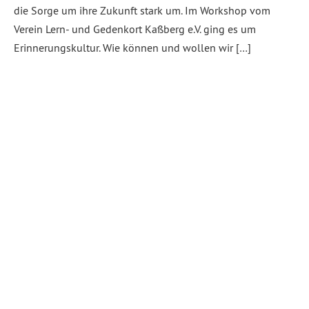
die Sorge um ihre Zukunft stark um. Im Workshop vom
Verein Lern- und Gedenkort Kaßberg e.V. ging es um
Erinnerungskultur. Wie können und wollen wir […]
Weiterlesen
Abgelegt unter:
Allgemein
,
Demokratie, Freiheit
,
Kaßberg
,
Kultur,
Bildung