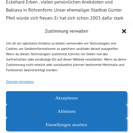
Eckehard Erben , vielen persönlichen Anekdoten und
Baklava in Röhrenform. Unser ehemaliger Stadtrat Günter
Pfeil würde sich freuen. Er hat sich schon 2003 dafür stark
gemacht, den heruntergekommenen Bahnhofstunnel
Zustimmung verwalten
zwischen Sonnenberg […]
Um dir ein optimales Erlebnis zu bieten, verwenden wir Technologien wie
Cookies, um Geräteinformationen zu speichern und/oder darauf zuzugreifen.
Weiterlesen
Wenn du diesen Technologien zustimmst, können wir Daten wie das
Surfverhalten oder eindeutige IDs auf dieser Website verarbeiten. Wenn du deine
Zustimmung nicht erteilst oder zurückziehst, können bestimmte Merkmale und
Abgelegt unter:
Allgemein
,
News Chemnitz
,
Prävention, Sicherheit
,
Funktionen beeinträchtigt werden.
Stadtplanung, Mobilität
,
Stadtrat
Dienste verwalten
Akzeptieren
Ablehnen
Einstellungen ansehen