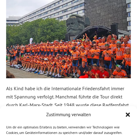
Als Kind habe ich die Internationale Friedensfahrt immer
mit Spannung verfolgt. Manchmal führte die Tour direkt
durch Karl-Marx-Stadt. Seit 1948 wurde diese Radfernfahrt
für den Frieden durch mehrere Länder knapp 60-mal
Zustimmung verwalten
durchgeführt. 2006 fand die bisher letzte Veranstaltung in
Um dir ein optimales Erlebnis zu bieten, verwenden wir Technologien wie
dieser Reihe statt. Die Idee für eine „FRIEDENSFAHRT
Cookies, um Geräteinformationen zu speichern und/oder darauf zuzugreifen.