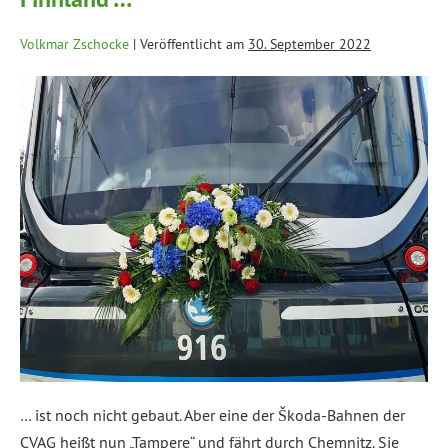
Volkmar Zschocke
|
Veröffentlicht am
30. September 2022
… ist noch nicht gebaut. Aber eine der Škoda-Bahnen der
CVAG heißt nun „Tampere“ und fährt durch Chemnitz. Sie