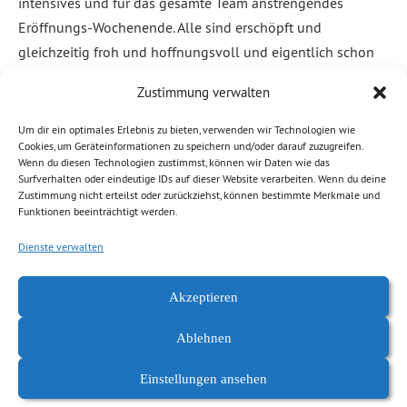
intensives und für das gesamte Team anstrengendes
Eröffnungs-Wochenende. Alle sind erschöpft und
gleichzeitig froh und hoffnungsvoll und eigentlich schon
wieder voll mit Energie. Die Tageschau berichtete über die
Zustimmung verwalten
Eröffnung. Weit über 3000 Besucherinnen […]
Um dir ein optimales Erlebnis zu bieten, verwenden wir Technologien wie
Cookies, um Geräteinformationen zu speichern und/oder darauf zuzugreifen.
Weiterlesen
Wenn du diesen Technologien zustimmst, können wir Daten wie das
Surfverhalten oder eindeutige IDs auf dieser Website verarbeiten. Wenn du deine
Zustimmung nicht erteilst oder zurückziehst, können bestimmte Merkmale und
Abgelegt unter:
Allgemein
,
Demokratie, Freiheit
,
Kaßberg
,
News
Funktionen beeinträchtigt werden.
Chemnitz
Dienste verwalten
Akzeptieren
Ablehnen
Einstellungen ansehen