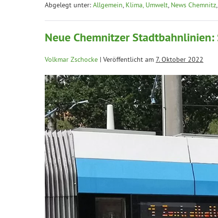
Abgelegt unter:
Allgemein
,
Klima, Umwelt
,
News Chemnitz
Neue Chemnitzer Stadtbahnlinien: Sc
Volkmar Zschocke
|
Veröffentlicht am
7. Oktober 2022