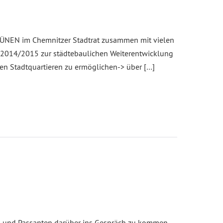
GRÜNEN im Chemnitzer Stadtrat zusammen mit vielen
us 2014/2015 zur städtebaulichen Weiterentwicklung
n Stadtquartieren zu ermöglichen-> über […]
n und Passanten darüber ins Gespräch zu kommen.