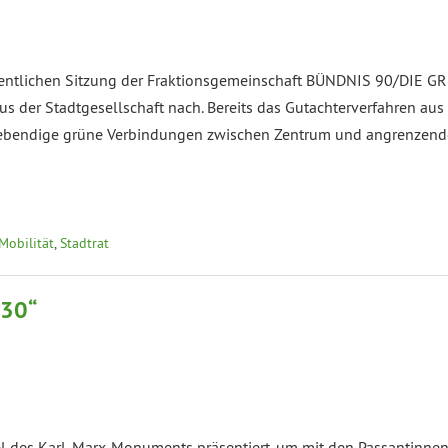
öffentlichen Sitzung der Fraktionsgemeinschaft BÜNDNIS 90/DIE 
us der Stadtgesellschaft nach. Bereits das Gutachterverfahren a
 lebendige grüne Verbindungen zwischen Zentrum und angrenzende
Mobilität
,
Stadtrat
030“
l des Karl-Marx-Monuments präsentiert, um mit den Passantinne