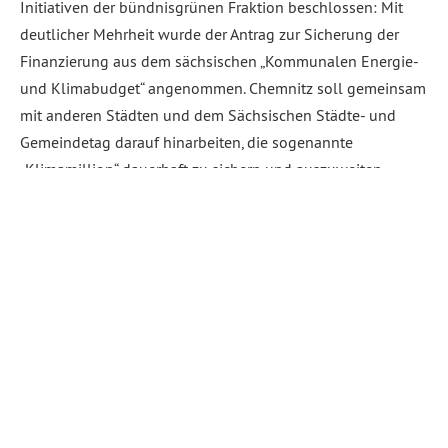
Initiativen der bündnisgrünen Fraktion beschlossen: Mit
deutlicher Mehrheit wurde der Antrag zur Sicherung der
Finanzierung aus dem sächsischen „Kommunalen Energie-
und Klimabudget“ angenommen. Chemnitz soll gemeinsam
mit anderen Städten und dem Sächsischen Städte- und
Gemeindetag darauf hinarbeiten, die sogenannte
„Klimamillion“ dauerhaft zu sichern und auszuweiten.
Investitionen […]
Weiterlesen
Abgelegt unter:
Allgemein
,
Klima, Umwelt
,
Stadtplanung, Mobilität
,
Stadtrat
← Vorherige
1
2
3
4
…