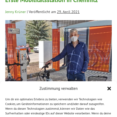
Jenny Krüner
|
Veröffentlicht am
29. April 2021
Zustimmung verwalten
Um dir ein optimales Erlebnis zu bieten, verwenden wir Technologien wie
Cookies, um Geräteinformationen zu speichern und/oder darauf zuzugreifen.
Chemnitz erste Mobilitätsstation wurde gestern feierlich
Wenn du diesen Technologien zustimmst, können wir Daten wie das
eröffnet. Im Heckertgebiet an der Usti nad Labem können
Surfverhalten oder eindeutige IDs auf dieser Website verarbeiten. Wenn du deine