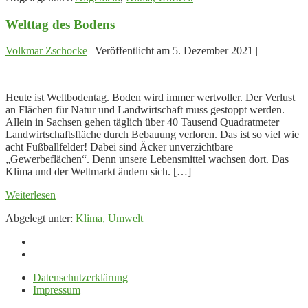
vier
Welttag des Bodens
wichtigsten
Aufgaben
für
Volkmar Zschocke
|
Veröffentlicht am
5. Dezember 2021
|
Sachsen
Welttag
des
Heute ist Weltbodentag. Boden wird immer wertvoller. Der Verlust
Bodens
an Flächen für Natur und Landwirtschaft muss gestoppt werden.
Allein in Sachsen gehen täglich über 40 Tausend Quadratmeter
Landwirtschaftsfläche durch Bebauung verloren. Das ist so viel wie
acht Fußballfelder! Dabei sind Äcker unverzichtbare
„Gewerbeflächen“. Denn unsere Lebensmittel wachsen dort. Das
Klima und der Weltmarkt ändern sich. […]
Welttag
Weiterlesen
des
Abgelegt unter:
Klima, Umwelt
Bodens
Datenschutzerklärung
Impressum