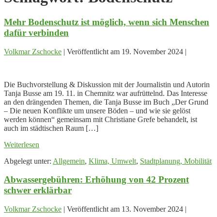
Mehr Bodenschutz ist möglich, wenn sich Menschen
dafür verbinden
Volkmar Zschocke
|
Veröffentlicht am
19. November 2024
|
Mehr
Bodenschutz
Die Buchvorstellung & Diskussion mit der Journalistin und Autorin
ist
Tanja Busse am 19. 11. in Chemnitz war aufrüttelnd. Das Interesse
möglich,
an den drängenden Themen, die Tanja Busse im Buch „Der Grund
wenn
– Die neuen Konflikte um unsere Böden – und wie sie gelöst
sich
werden können“ gemeinsam mit Christiane Grefe behandelt, ist
Menschen
auch im städtischen Raum […]
dafür
verbinden
Mehr
Weiterlesen
Bodenschutz
Abgelegt unter:
Allgemein
,
Klima, Umwelt
,
Stadtplanung, Mobilität
ist
möglich,
Abwassergebühren: Erhöhung von 42 Prozent
wenn
sich
schwer erklärbar
Menschen
dafür
Volkmar Zschocke
|
Veröffentlicht am
13. November 2024
|
verbinden