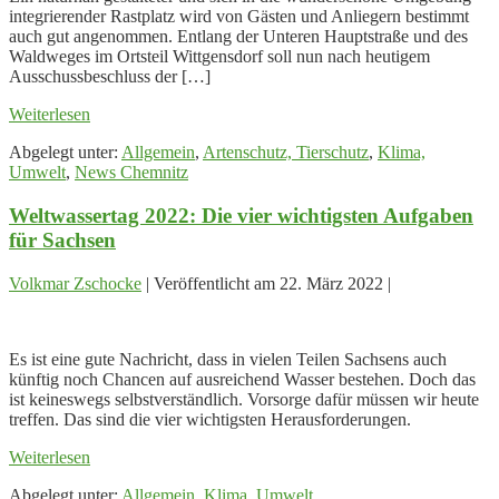
integrierender Rastplatz wird von Gästen und Anliegern bestimmt
auch gut angenommen. Entlang der Unteren Hauptstraße und des
Waldweges im Ortsteil Wittgensdorf soll nun nach heutigem
Ausschussbeschluss der […]
Biergarten
Weiterlesen
ja,
Abgelegt unter:
Allgemein
,
Artenschutz, Tierschutz
,
Klima,
Naturzerstörung
Umwelt
,
News Chemnitz
nein
Weltwassertag 2022: Die vier wichtigsten Aufgaben
für Sachsen
Volkmar Zschocke
|
Veröffentlicht am
22. März 2022
|
Weltwassertag
2022:
Es ist eine gute Nachricht, dass in vielen Teilen Sachsens auch
Die
künftig noch Chancen auf ausreichend Wasser bestehen. Doch das
vier
ist keineswegs selbstverständlich. Vorsorge dafür müssen wir heute
wichtigsten
treffen. Das sind die vier wichtigsten Herausforderungen.
Aufgaben
für
Weltwassertag
Weiterlesen
Sachsen
2022:
Abgelegt unter:
Allgemein
,
Klima, Umwelt
Die