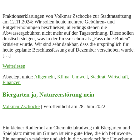
Abwassergebühren:
Erhöhung
Fraktionserklärungen von Volkmar Zschocke zur Stadtratssitzung
von
am 12.11.2024: Wir sollen heute mehrere Gebühren- und
42
Entgelterhöhungen beschließen, allerdings stehen die
Prozent
Abwassergebühren nicht mehr auf der Tagesordnung. Diese sollen
schwer
drastisch steigen, was in der Presse schon als „Fass ohne Boden“
erklärbar
kritisiert wurde. Wir sind sehr dankbar, dass die ursprünglich für
heute geplante Beschlussfassung auf Dezember verschoben wurde.
[…]
Abwassergebühren:
Weiterlesen
Erhöhung
Abgelegt unter:
Allgemein
,
Klima, Umwelt
,
Stadtrat
,
Wirtschaft,
von
Finanzen
42
Prozent
Biergarten ja, Naturzerstörung nein
schwer
erklärbar
Volkmar Zschocke
|
Veröffentlicht am
28. Juni 2022
|
Biergarten
ja,
Ein kleiner Radlerhof am Chemnitztalradweg mit Biergarten und
Naturzerstörung
Spielplatz mitten im Grünen ist eine gute Idee, die ich befürworte.
nein
Ein naturnah gestalteter und sich in die wunderschöne Umgebung