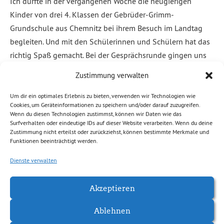
Ich durfte in der vergangenen Woche die neugierigen
Kinder von drei 4. Klassen der Gebrüder-Grimm-
Grundschule aus Chemnitz bei ihrem Besuch im Landtag
begleiten. Und mit den Schülerinnen und Schülern hat das
richtig Spaß gemacht. Bei der Gesprächsrunde gingen uns
die Themen nicht aus: Macht deine Arbeit eigentlich Spaß?
Zustimmung verwalten
Was ist ein Abgeordneter im Landtag? Wie […]
Um dir ein optimales Erlebnis zu bieten, verwenden wir Technologien wie
Cookies, um Geräteinformationen zu speichern und/oder darauf zuzugreifen.
Weiterlesen
Wenn du diesen Technologien zustimmst, können wir Daten wie das
Surfverhalten oder eindeutige IDs auf dieser Website verarbeiten. Wenn du deine
Zustimmung nicht erteilst oder zurückziehst, können bestimmte Merkmale und
Abgelegt unter:
Allgemein
,
Kaßberg
,
Kultur, Bildung
,
News
Funktionen beeinträchtigt werden.
Chemnitz
Dienste verwalten
Akzeptieren
Ablehnen