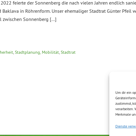
2 feierte der Sonnenberg die nach vielen Jahren endlich sanier
Baklava in Röhrenform. Unser ehemaliger Stadtrat Günter Pfeil wü
l zwischen Sonnenberg […]
cherheit
,
Stadtplanung, Mobilität
,
Stadtrat
Um dir ein op
Geräteinform
zustimmst, kö
verarbeiten.
Merkmale und
Dienste verw