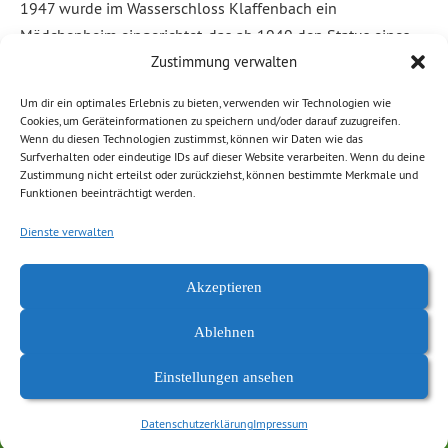
1947 wurde im Wasserschloss Klaffenbach ein
Mädchenheim eingerichtet, das ab 1949 den Status eines
Jugendwerkhofs für Mädchen im Alter von 14 bis 18 Jahren
Zustimmung verwalten
erhielt. […]
Um dir ein optimales Erlebnis zu bieten, verwenden wir Technologien wie
Cookies, um Geräteinformationen zu speichern und/oder darauf zuzugreifen.
Wenn du diesen Technologien zustimmst, können wir Daten wie das
Weiterlesen
Surfverhalten oder eindeutige IDs auf dieser Website verarbeiten. Wenn du deine
Zustimmung nicht erteilst oder zurückziehst, können bestimmte Merkmale und
Funktionen beeinträchtigt werden.
Abgelegt unter:
Allgemein
,
Kultur, Bildung
,
News Chemnitz
Dienste verwalten
Akzeptieren
Ablehnen
Einstellungen ansehen
Datenschutzerklärung
Impressum