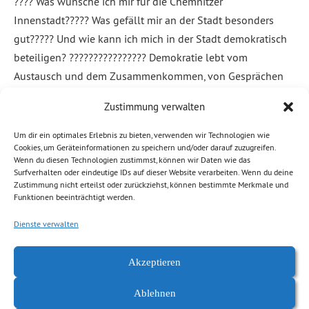
???? Was wünsche ich mir für die Chemnitzer
Innenstadt????? Was gefällt mir an der Stadt besonders
gut????? Und wie kann ich mich in der Stadt demokratisch
beteiligen? ????‍????‍????‍???? Demokratie lebt vom
Austausch und dem Zusammenkommen, von Gesprächen
und dem Sichtbarmachen der vielen verschiedenen
Zustimmung verwalten
Perspektiven. ⛱️ Genau dieses Motto verfolgt ASA-FF –
Netzwerk für globales Lernen […]
Um dir ein optimales Erlebnis zu bieten, verwenden wir Technologien wie
Cookies, um Geräteinformationen zu speichern und/oder darauf zuzugreifen.
Wenn du diesen Technologien zustimmst, können wir Daten wie das
Weiterlesen
Surfverhalten oder eindeutige IDs auf dieser Website verarbeiten. Wenn du deine
Zustimmung nicht erteilst oder zurückziehst, können bestimmte Merkmale und
Funktionen beeinträchtigt werden.
Abgelegt unter:
Allgemein
,
Demokratie, Freiheit
,
News Chemnitz
Dienste verwalten
Akzeptieren
Ablehnen