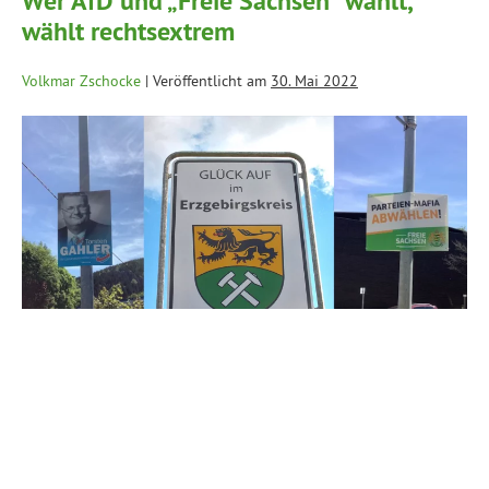
Wer AfD und „Freie Sachsen“ wählt,
wählt rechtsextrem
Volkmar Zschocke
|
Veröffentlicht am
30. Mai 2022
Am 12. Juni finden in Sachsen Landratswahlen statt. Im
Erzgebirgskreis stellen sich sieben Kandidat:innen zur
Wahl, darunter auch Vertreter der AfD und der sogenannten