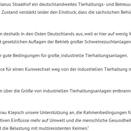
rianus Straathof ein deutschlandweites Tierhaltungs- und Betreuun
e Zustand verstärkt leider den Eindruck, dass die sächsischen Be
 deshalb in den Osten Deutschlands aus, weil er hier auf wenig 
it gesetzlichen Auflagen der Betrieb großer Schweinezuchtanlage
r gute Bedingungen für große, industrielle Tierhaltungsanlagen.
ance für einen Kurswechsel weg von der industriellen Tierhaltung
 über die Größe von industriellen Tierhaltungsanlagen entbrannt 
rau Klepsch unsere Unterstützung an, die Rahmenbedingungen für 
tiven Einflüsse mehr auf Umwelt und die menschliche Gesundheit h
d die Belastung mit multiresistenten Keimen.“