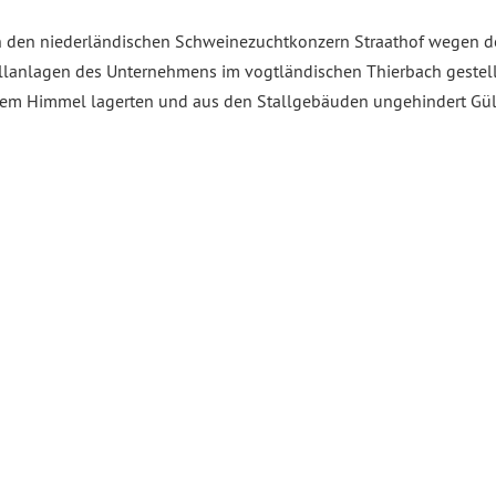
n den niederländischen Schweinezuchtkonzern Straathof wegen d
llanlagen des Unternehmens im vogtländischen Thierbach gestellt.
iem Himmel lagerten und aus den Stallgebäuden ungehindert Güll