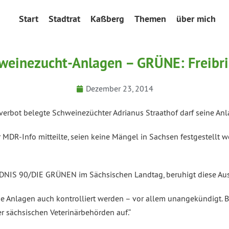
Start
Stadtrat
Kaßberg
Themen
über mich
weinezucht-Anlagen – GRÜNE: Freibri
Dezember 23, 2014
erbot belegte Schweinezüchter Adrianus Straathof darf seine Anl
DR-Info mitteilte, seien keine Mängel in Sachsen festgestellt wo
NDNIS 90/DIE GRÜNEN im Sächsischen Landtag, beruhigt diese Aus
 Anlagen auch kontrolliert werden – vor allem unangekündigt. Bei 
er sächsischen Veterinärbehörden auf.“