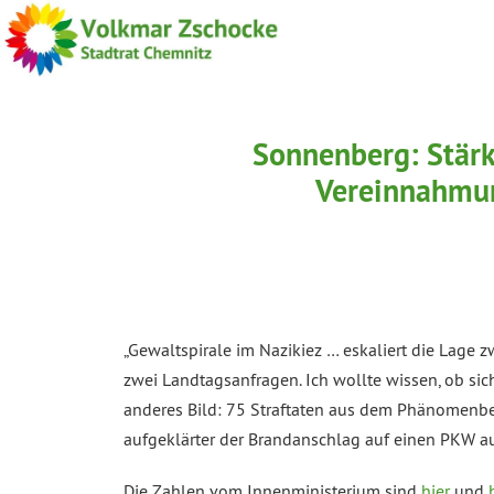
Sonnenberg: Stärk
Vereinnahmun
„Gewaltspirale im Nazikiez … eskaliert die Lage
zwei Landtagsanfragen. Ich wollte wissen, ob sic
anderes Bild: 75 Straftaten aus dem Phänomenbe
aufgeklärter der Brandanschlag auf einen PKW auto
Die Zahlen vom Innenministerium sind
hier
und