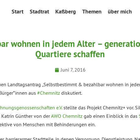
Start
Stadtrat
Kaßberg
Themen
über mich
ar wohnen in jedem Alter – generatio
Quartiere schaffen
Juni 7, 2016
euen Landtagsantrag „Selbstbestimmt & bezahlbar wohnen in jedem
 Bürger*innen aus
‪#‎
Chemnitz‬
diskutiert.
hnungsgenossenschaften e.V.
stellte das Projekt Chemnitz+ vor. S
 Katrin Günther von der
AWO Chemnitz
g
ab einen Einblick in das
ektive von Menschen mit Behinderungen ein.
r, barrierarmer Stadtteile, in denen Versorgung, Dienstleistung, N