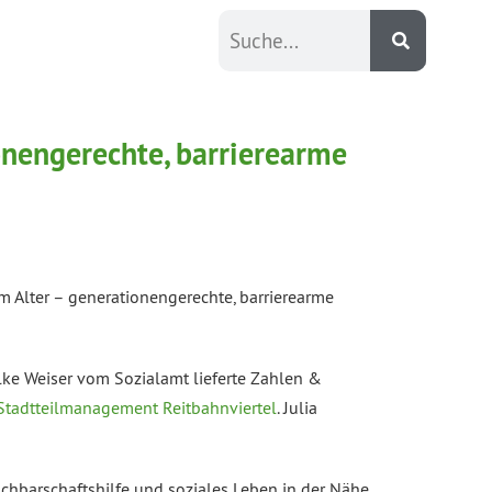
nengerechte, barrierearme
 Alter – generationengerechte, barrierearme
ilke Weiser vom Sozialamt lieferte Zahlen &
Stadtteilmanagement Reitbahnviertel
. Julia
achbarschaftshilfe und soziales Leben in der Nähe