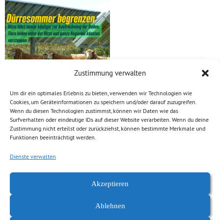
Zustimmung verwalten
Um dir ein optimales Erlebnis zu bieten, verwenden wir Technologien wie
Cookies, um Geräteinformationen zu speichern und/oder darauf zuzugreifen.
Wenn du diesen Technologien zustimmst, können wir Daten wie das
???? Auf dem Diagramm ist eine Rechnung des
Surfverhalten oder eindeutige IDs auf dieser Website verarbeiten. Wenn du deine
Umweltbundesamts zu sehen, nach der pro Hektar im Jahr
Zustimmung nicht erteilst oder zurückziehst, können bestimmte Merkmale und
Funktionen beeinträchtigt werden.
rund 40-mal mehr Strom durch Photovoltaik-Neuanlagen (ca.
800 MWh) erzeugt werden kann, als beispielsweise beim
Dienste verwalten
Maiseinsatz in Biogasanlagen (im Mittel 20 MWh). Besser als
Bioenergie ist neben Photovoltaik die Nutzung von
Akzeptieren
Reststoffen, z.B. Gülle. Mehr dazu gibt es
hier
.
Ablehnen