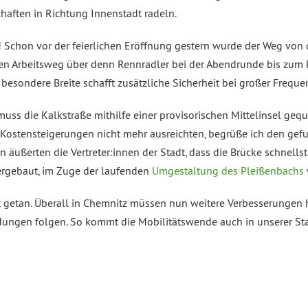
haften in Richtung Innenstadt radeln.
! Schon vor der feierlichen Eröffnung gestern wurde der Weg vo
en Arbeitsweg über denn Rennradler bei der Abendrunde bis zum 
 besondere Breite schafft zusätzliche Sicherheit bei großer Freque
uss die Kalkstraße mithilfe einer provisorischen Mittelinsel gequ
Kostensteigerungen nicht mehr ausreichten, begrüße ich den gef
 äußerten die Vertreter:innen der Stadt, dass die Brücke schnellst
ergebaut, im Zuge der laufenden
Umgestaltung des Pleißenbachs
ht getan. Überall in Chemnitz müssen nun weitere Verbesserunge
dungen folgen. So kommt die Mobilitätswende auch in unserer St